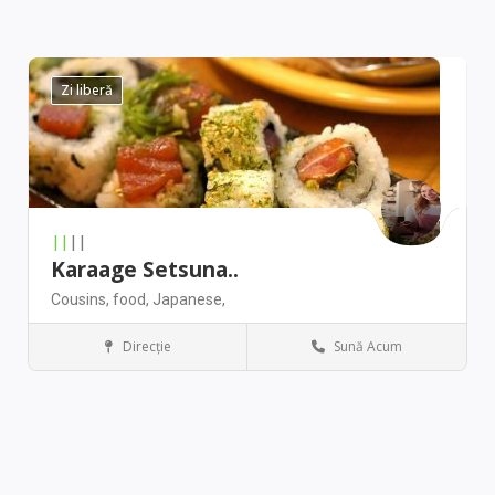
Zi liberă
||
||
Karaage Setsuna..
Cousins,
food,
Japanese,
Direcţie
Sună Acum
Seattle