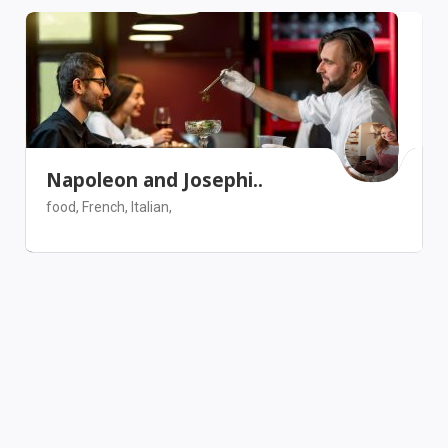
Napoleon and Josephi..
food,
French,
Italian,
Los Angeles
Restaurant