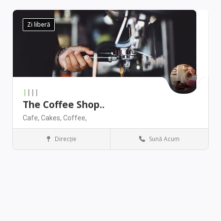
Zi liberă
|
|||
The Coffee Shop..
Cafe,
Cakes,
Coffee,
Direcţie
Sună Acum
Denver
Restaurant