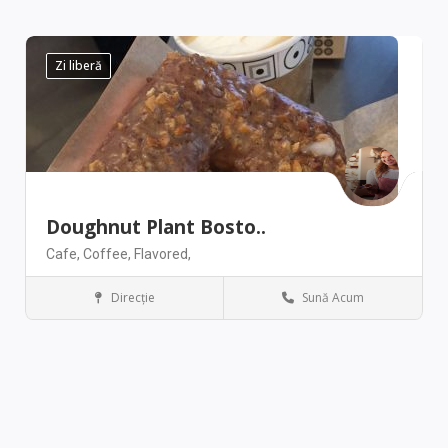
Zi liberă
Doughnut Plant Bosto..
Cafe,
Coffee,
Flavored,
Direcţie
Sună Acum
Boston
Restaurant