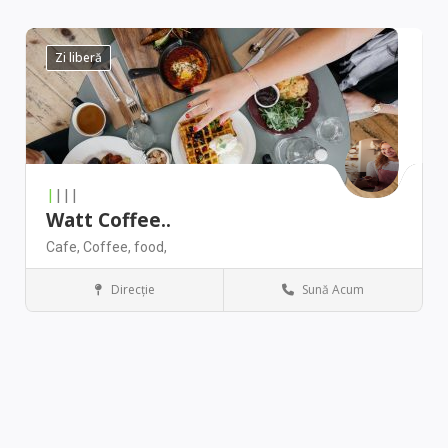
Zi liberă
|
|||
Watt Coffee..
Cafe,
Coffee,
food,
Direcţie
Sună Acum
Chicago
Restaurant