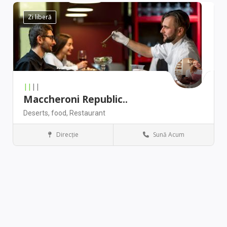
Zi liberă
||
||
Maccheroni Republic..
Deserts,
food,
Restaurant
Direcţie
Sună Acum
Denver
Antique stores