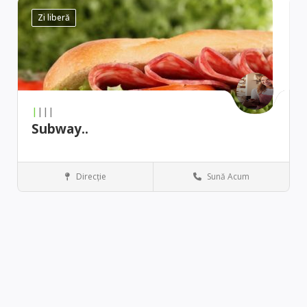
Zi liberă
|
|||
Subway..
Direcţie
Sună Acum
Austin
Restaurant