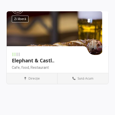
Zi liberă
||
||
Elephant & Castl..
Cafe,
food,
Restaurant
Direcţie
Sună Acum
Chicago
Restaurant