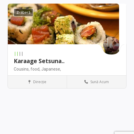
Zi liberă
||
||
Karaage Setsuna..
Cousins,
food,
Japanese,
Direcţie
Sună Acum
Seattle