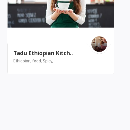
Tadu Ethiopian Kitch..
Ethiopian,
food,
Spicy,
San Francisco
Restaurant
Salvare