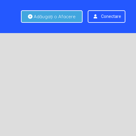
Adăugați o Afacere
Conectare