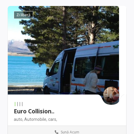
Zi liberă
|
|||
Euro Collision..
auto,
Automobile,
cars,
Sună Acum