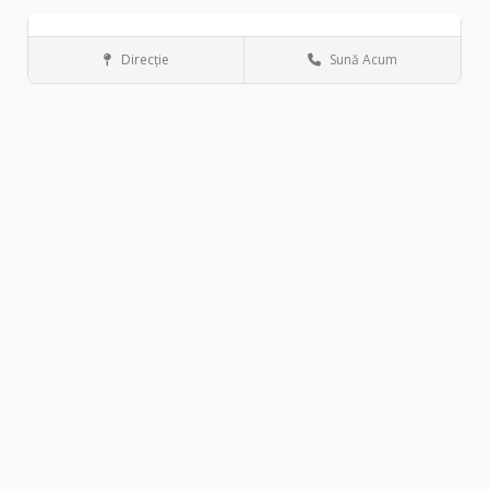
Zi liberă
Direcţie
Sună Acum
Los Angeles
Antique stores