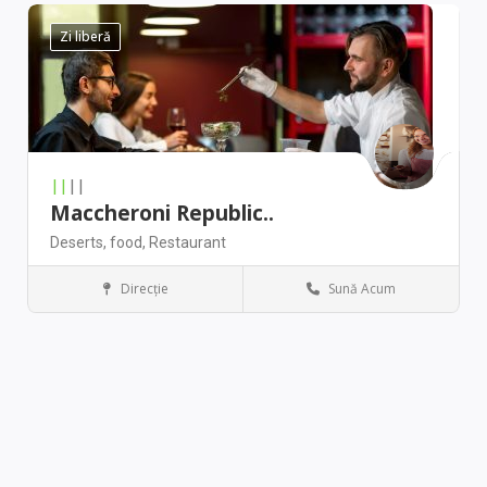
Zi liberă
||
||
Maccheroni Republic..
Deserts,
food,
Restaurant
Direcţie
Sună Acum
Denver
Antique stores
|
|||
Arizona Luxury Art C..