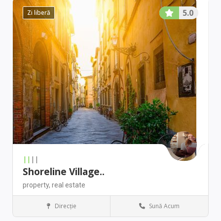
5.0
Zi liberă
||
||
Shoreline Village..
property,
real estate
Direcţie
Sună Acum
Boston
Antique stores