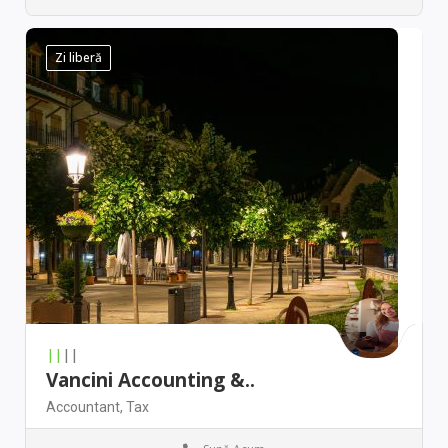
Chicago
Antique stores
Zi liberă
||
||
Vancini Accounting &..
Accountant,
Tax