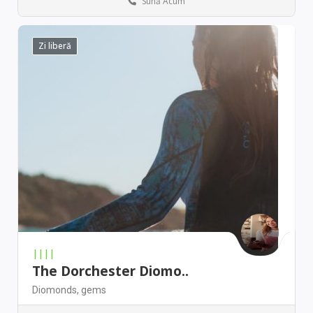
Sună Acum
New York
Antique stores
Zi liberă
||||
The Dorchester Diomo..
Diomonds,
gems