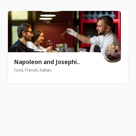
Napoleon and Josephi..
food,
French,
Italian,
Los Angeles
Restaurant