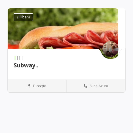
Zi liberă
|
|||
Subway..
Direcţie
Sună Acum
Austin
Restaurant