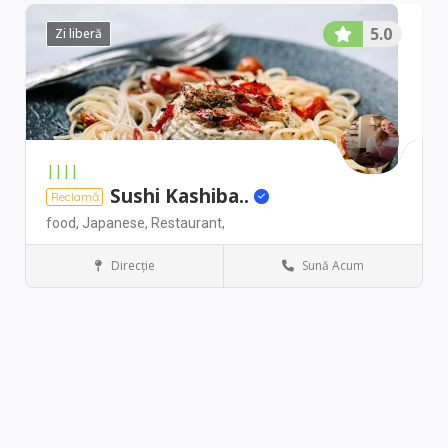
5.0
Zi liberă
||||
Sushi Kashiba..
Reclamă
food,
Japanese,
Restaurant,
Direcţie
Sună Acum
Washington
Restaurant