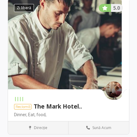
5.0
Zi liberă
||||
The Mark Hotel..
Reclamă
Dinner,
Eat,
food,
Direcţie
Sună Acum
New York
Restaurant