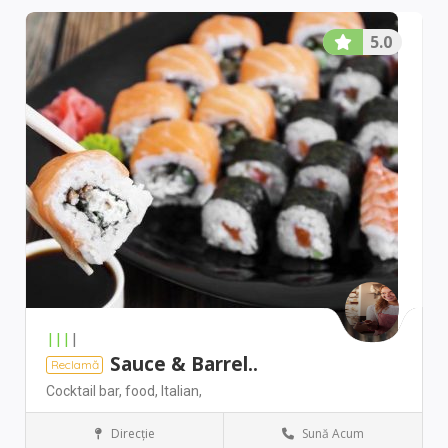
5.0
|||
|
Sauce & Barrel..
Reclamă
Cocktail bar,
food,
Italian,
Direcţie
Sună Acum
New York
Restaurant