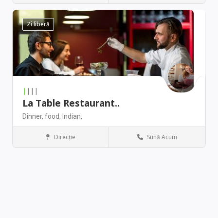
Zi liberă
|
|||
La Table Restaurant..
Dinner,
food,
Indian,
Direcţie
Sună Acum
Denver
Restaurant