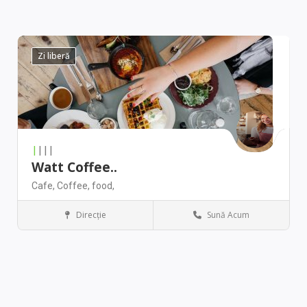
Zi liberă
|
|||
Watt Coffee..
Cafe,
Coffee,
food,
Direcţie
Sună Acum
Chicago
Restaurant