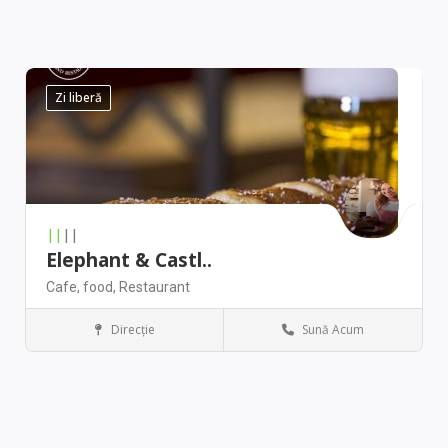
Zi liberă
||
||
Elephant & Castl..
Cafe,
food,
Restaurant
Direcţie
Sună Acum
Chicago
Restaurant