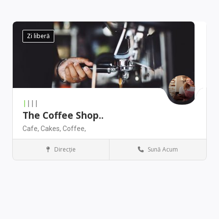
Zi liberă
|
|||
The Coffee Shop..
Cafe,
Cakes,
Coffee,
Direcţie
Sună Acum
Denver
Restaurant