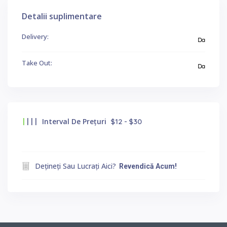
Detalii suplimentare
Delivery:
Da
Take Out:
Da
|
|||
Interval De Prețuri
$12 - $30
Dețineți Sau Lucrați Aici?
Revendică Acum!