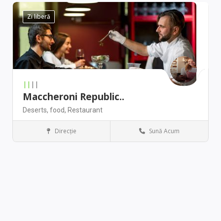
Zi liberă
||
||
Maccheroni Republic..
Deserts,
food,
Restaurant
Direcţie
Sună Acum
Denver
Antique stores
|
|||
Arizona Luxury Art C..