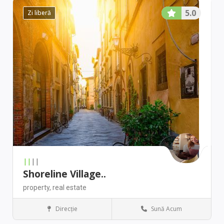
5.0
Zi liberă
||
||
Shoreline Village..
property,
real estate
Direcţie
Sună Acum
Boston
Antique stores