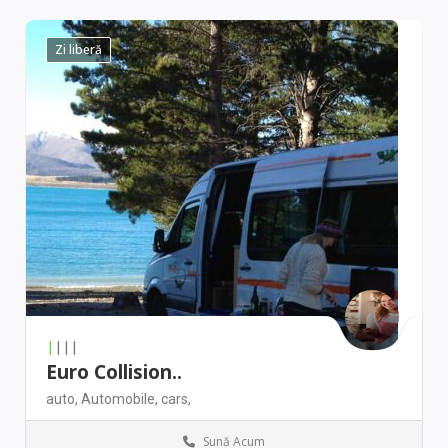
Zi liberă
|
|||
Euro Collision..
auto,
Automobile,
cars,
Sună Acum