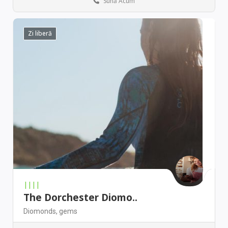
Sună Acum
New York
Antique stores
Zi liberă
||||
The Dorchester Diomo..
Diomonds,
gems