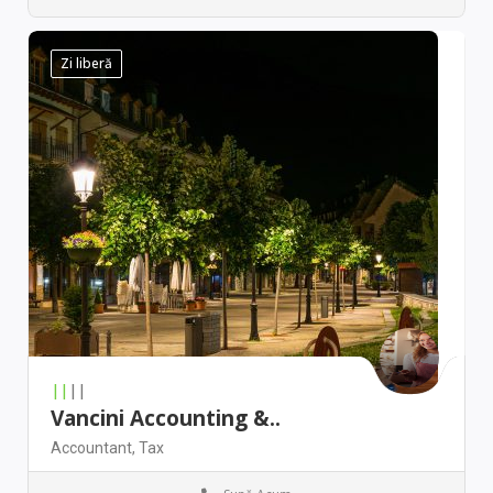
Chicago
Antique stores
Zi liberă
||
||
Vancini Accounting &..
Accountant,
Tax