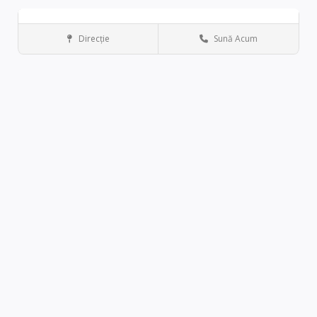
Zi liberă
Direcţie
Sună Acum
Los Angeles
Antique stores