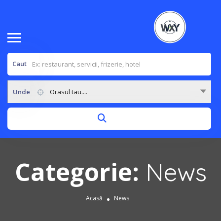
Caut
Unde
Orasul tau....
Categorie:
News
Acasă
News